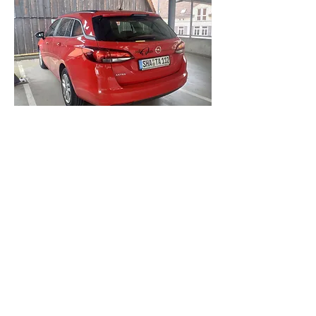
Kennzeichen: SHA-TA 112
Antrieb: Benzin
Sitze: 5
Standort: Parkhaus Ritter, Parkdeck 3,
Freifläche
Ausstattung: Fünf Sitze, fünf Türen, Klima;
Zulassung 2018
teilAuto e.V.